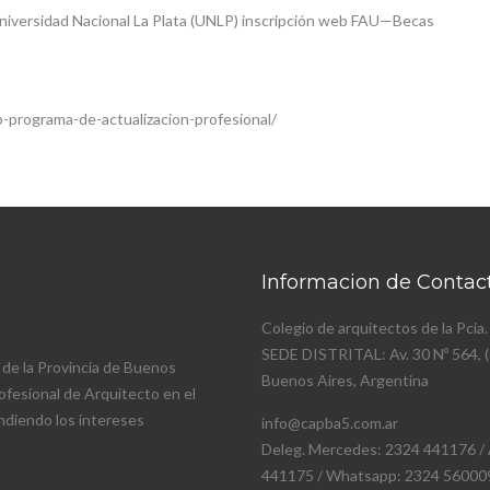
Universidad Nacional La Plata (UNLP) inscripción web FAU—Becas
-programa-de-actualizacion-profesional/
Informacion de Contac
Colegio de arquitectos de la Pcia.
SEDE DISTRITAL: Av. 30 Nº 564, 
 de la Provincia de Buenos
Buenos Aires, Argentina
profesional de Arquitecto en el
ndiendo los intereses
info@capba5.com.ar
Deleg. Mercedes: 2324 441176 / 
441175 / Whatsapp: 2324 56000