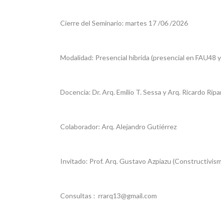
Cierre del Seminario: martes 17 /06 /2026
Modalidad: Presencial híbrida (presencial en FAU48 y
Docencia: Dr. Arq. Emilio T. Sessa y Arq. Ricardo Ripar
Colaborador: Arq. Alejandro Gutiérrez
Invitado: Prof. Arq. Gustavo Azpiazu (Constructivis
Consultas : rrarq13@gmail.com