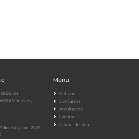
to
Menu
 de Bs. As.
Noticias
(6600) Mercedes,
Concursos
Arquitectos
Eventos
Costos de obra
Administración: 2324
9