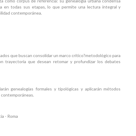
lata como corpus de referencia: su genealogía urbana condensa
ra en todas sus etapas, lo que permite una lectura integral y
bilidad contemporánea.
duados que buscan consolidar un marco crítico?metodológico para
on trayectoria que desean retomar y profundizar los debates
cularán genealogías formales y tipológicas y aplicarán métodos
tas contemporáneas.
cia - Roma